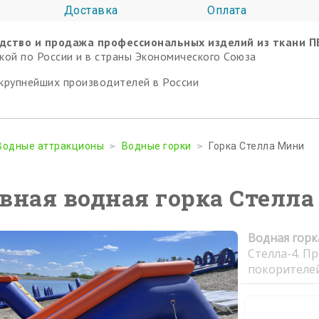
Доставка
Оплата
дство и продажа профессиональных изделий из ткани П
кой по России и в страны Экономического Союза
крупнейших производителей в России
Водные аттракционы
Водные горки
Горка Стелла Мини
вная водная горка Стелла
Водная горк
Стелла-4. П
покорителей