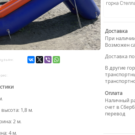
горка Стелл
Доставка
При наличии
Возможен с
Доставка по
рузьям:
В другие го
транспортн
ерес:
транспортн
стики
Оплата
м.
Наличный ра
счет в Сбер
высота: 1,8 м.
перевод
ина: 2 м.
а: 4 м.