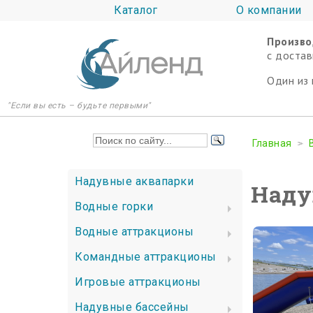
Каталог
О компании
Произво
c достав
Один из 
"Если вы есть – будьте первыми"
Главная
Надувные аквапарки
Наду
Водные горки
Водные аттракционы
Командные аттракционы
Игровые аттракционы
Надувные бассейны