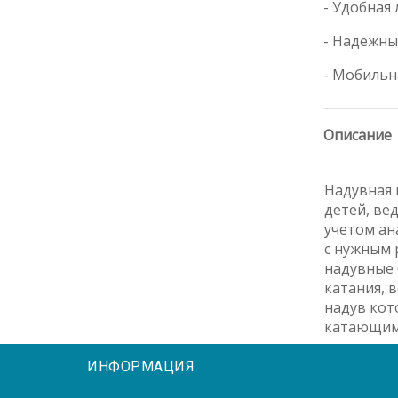
- Удобная
- Надежны
- Мобильн
Описание
Надувная 
детей, ве
учетом ан
с нужным 
надувные 
катания, 
надув кот
катающимс
ИНФОРМАЦИЯ