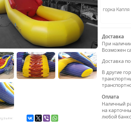
горка Капля
Доставка
При наличии
Возможен с
Доставка по
В другие го
транспортн
транспортн
Оплата
Наличный ра
на карточны
любой банк
рузьям: