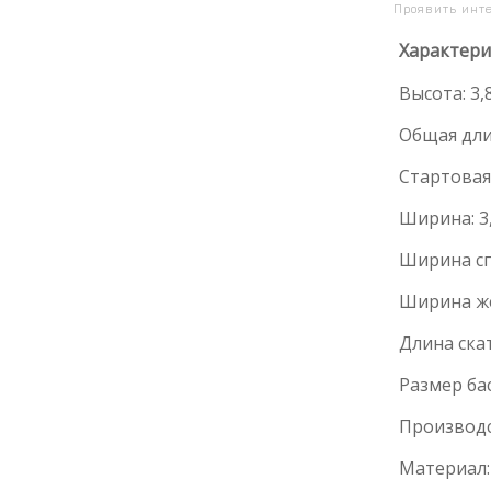
Проявить инт
Характери
Высота: 3,8
Общая длин
Стартовая 
Ширина: 3,
Ширина спу
Ширина же
Длина ската
Размер бас
Производс
Материал: