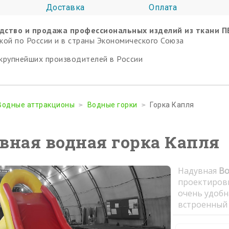
Доставка
Оплата
дство и продажа профессиональных изделий из ткани П
кой по России и в страны Экономического Союза
крупнейших производителей в России
Водные аттракционы
Водные горки
Горка Капля
вная водная горка Капля
Надувная
Во
проектировщ
очень удобн
встроенный 