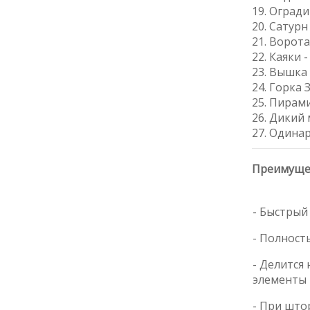
19. Огради
20. Сатурн 
21. Ворота
22. Каяки -
23. Вышка 
24. Горка З
25. Пирами
26. Дикий 
27. Одинар
Преимуще
- Быстрый
- Полност
- Делится 
элементы
- При што