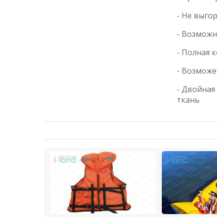
- Не выго
- Возможн
- Полная 
- Возмож
- Двойная
ткань