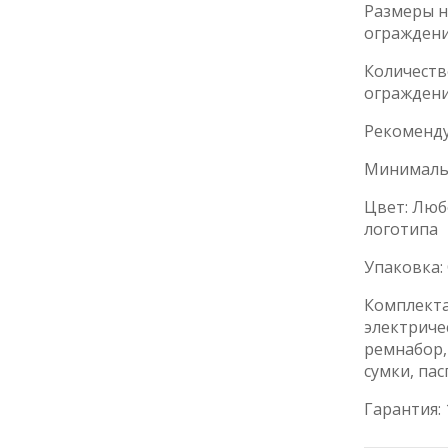
Размеры н
огражден
Количеств
ограждени
Рекоменду
Минимальн
Цвет: Люб
логотипа
Упаковка:
Комплекта
электриче
ремнабор,
сумки, па
Гарантия: 