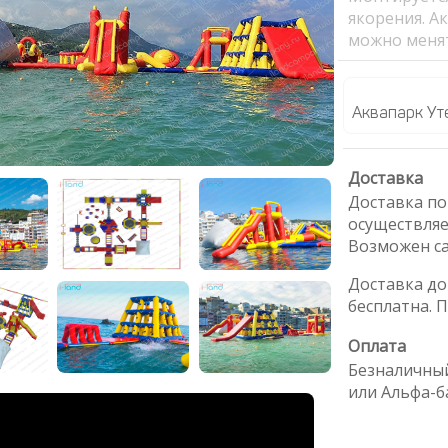
якорения. А
можно меня
Аквапарк Ут
Доставка
Доставка по
осуществля
Возможен с
Доставка д
бесплатна. 
Оплата
Безналичный
или Альфа-б